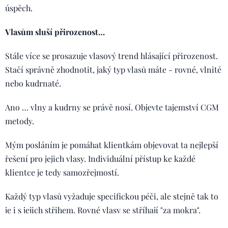
úspěch.
Vlasům sluší přirozenost…
Stále více se prosazuje vlasový trend hlásající přirozenost.
Stačí správně zhodnotit, jaký typ vlasů máte - rovné, vlnité
nebo kudrnaté.
Ano … vlny a kudrny se právě nosí. Objevte tajemství CGM
metody.
Mým posláním je pomáhat klientkám objevovat ta nejlepší
řešení pro jejich vlasy. Individuální přístup ke každé
klientce je tedy samozřejmostí.
Každý typ vlasů vyžaduje specifickou péči, ale stejně tak to
je i s jejich střihem. Rovné vlasy se stříhají "za mokra",
vlnité a kudrnaté většinou "za sucha", což bohužel ne každá