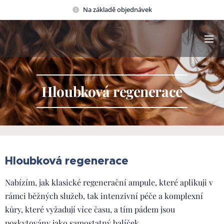
Na základě objednávek
Hloubková regenerace
Hloubková regenerace
Nabízím, jak klasické regenerační ampule, které aplikuji v
rámci běžných služeb, tak intenzivní péče a komplexní
kůry, které vyžadují více času, a tím pádem jsou
poskytovány jako samostatný balíček.