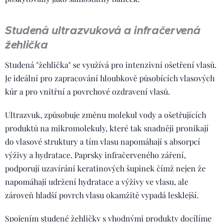
Studená ultrazvuková a infračervená
žehlička
Studená "žehlička" se využívá pro intenzivní ošetření vlasů.
Je ideální pro zapracování hloubkově působících vlasových
kúr a pro vnitřní a povrchové ozdravení vlasů.
Ultrazvuk, způsobuje změnu molekul vody a ošetřujících
produktů na mikromolekuly, které tak snadněji pronikají
do vlasové struktury a tím vlasu napomáhají s absorpcí
výživy a hydratace. Paprsky infračerveného záření,
podporují uzavírání keratinových šupinek čímž nejen že
napomáhají udržení hydratace a výživy ve vlasu, ale
zároveň hladší povrch vlasu okamžitě vypadá lesklejší.
Spojením studené žehličky s vhodnými produkty docílíme